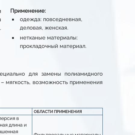
Применение:
и
одежда: повседневная,
я
деловая, женская.
.
нетканые материалы:
прокладочный материал.
ециально для замены полиамидного
y – мягкость, возможность применения
ОБЛАСТИ ПРИМЕНЕНИЯ
персия в
ная длина и
учшенная
Фильтровальные материалы