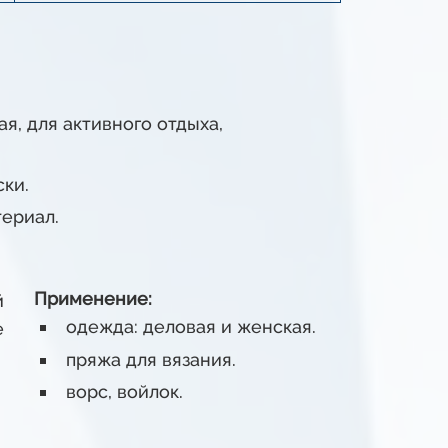
я, для активного отдыха,
ски.
ериал.
Применение:
й
одежда: деловая и женская.
е
пряжа для вязания.
ворс, войлок.