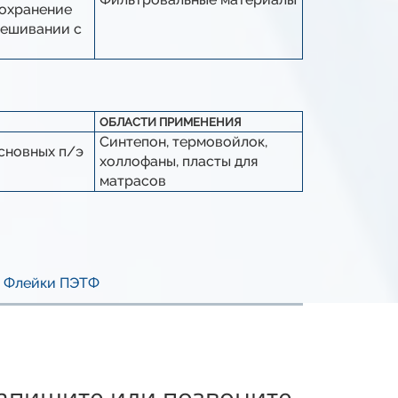
сохранение
мешивании с
ОБЛАСТИ ПРИМЕНЕНИЯ
Синтепон, термовойлок,
сновных п/э
холлофаны, пласты для
матрасов
Флейки ПЭТФ
апишите или позвоните