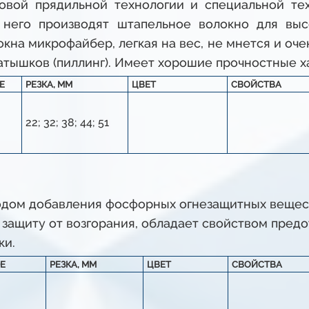
овой прядильной технологии и специальной тех
з него производят штапельное волокно для выс
локна микрофайбер, легкая на вес, не мнется и оч
атышков (пиллинг). Имеет хорошие прочностные х
E
РЕЗКА, ММ
ЦВЕТ
СВОЙСТВА
22; 32; 38; 44; 51
одом добавления фосфорных огнезащитных вещест
 защиту от возгорания, обладает свойством пред
ки.
E
РЕЗКА, ММ
ЦВЕТ
СВОЙСТВА